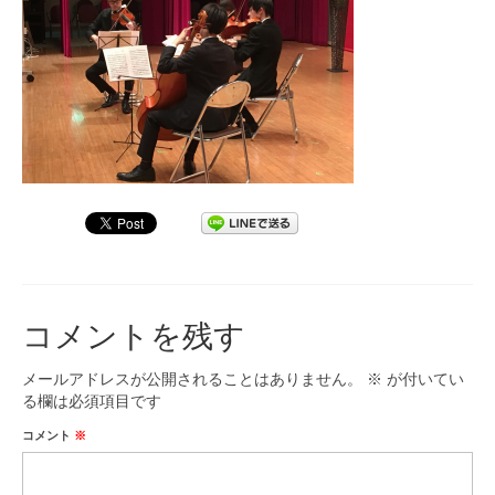
九大フィルの歴史
ご寄付のお願い
演奏会の歴史
出張演奏
九大フィル特集ページ
団員専用ページ
コメントを残す
メールアドレスが公開されることはありません。
※
が付いてい
る欄は必須項目です
コメント
※