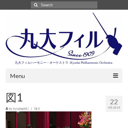
Search
for:
九大フィルハーモニー・オーケストラ -Kyudai Philharmonic Orchestra-
Menu
第3回東京特別演奏会特設ページ
図1
22
演奏会情報
4月 2019
by
kyudaiphil
|
|
0
卒業記念演奏会2027
九大フィルとは