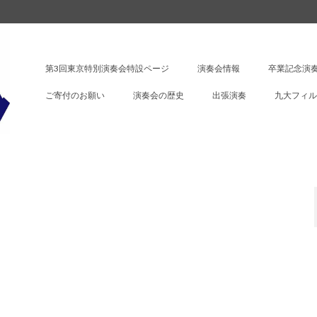
第3回東京特別演奏会特設ページ
演奏会情報
卒業記念演奏
ご寄付のお願い
演奏会の歴史
出張演奏
九大フィル