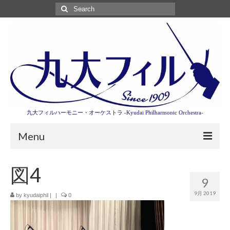
Search
for:
九大フィルハーモニー・オーケストラ -Kyudai Philharmonic Orchestra-
Menu
第3回東京特別演奏会特設ページ
図4
9
演奏会情報
9月 2019
by
kyudaiphil
|
|
0
卒業記念演奏会2027
九大フィルとは