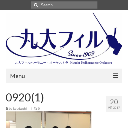
Search
for:
九大フィルハーモニー・オーケストラ -Kyudai Philharmonic Orchestra-
Menu
第3回東京特別演奏会特設ページ
0920(1)
20
演奏会情報
9月 2017
by
kyudaiphil
|
|
0
卒業記念演奏会2027
九大フィルとは