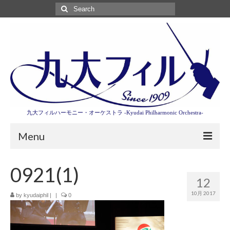
Search
for:
九大フィルハーモニー・オーケストラ -Kyudai Philharmonic Orchestra-
Menu
第3回東京特別演奏会特設ページ
0921(1)
12
演奏会情報
10月 2017
by
kyudaiphil
|
|
0
卒業記念演奏会2027
九大フィルとは