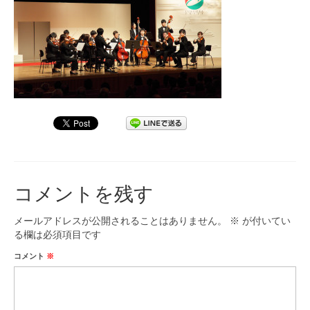
九大フィルの歴史
ご寄付のお願い
演奏会の歴史
出張演奏
九大フィル特集ページ
団員専用ページ
コメントを残す
メールアドレスが公開されることはありません。
※
が付いてい
る欄は必須項目です
コメント
※