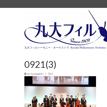
九大フィルハーモニー・オーケストラ -Kyudai Philharmonic Orchestra-
0921(3)
by
kyudaiphil
|
|
0