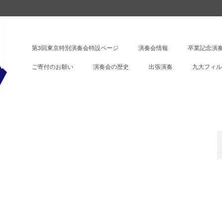
第3回東京特別演奏会特設ページ
演奏会情報
卒業記念演奏
ご寄付のお願い
演奏会の歴史
出張演奏
九大フィル