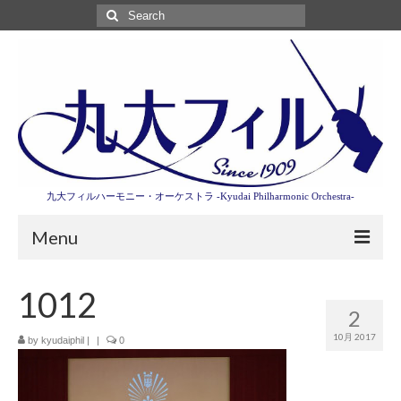
Search
for:
九大フィルハーモニー・オーケストラ -Kyudai Philharmonic Orchestra-
Menu
第3回東京特別演奏会特設ページ
1012
2
演奏会情報
10月 2017
by
kyudaiphil
|
|
0
卒業記念演奏会2027
九大フィルとは