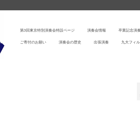
第3回東京特別演奏会特設ページ
演奏会情報
卒業記念演奏
ご寄付のお願い
演奏会の歴史
出張演奏
九大フィル