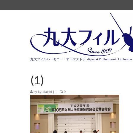
九大フィルハーモニー・オーケストラ -Kyudai Philharmonic Orchestra-
(1)
by
kyudaiphil
|
|
0