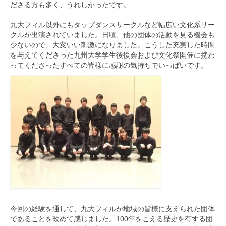
ださる方も多く、
うれしかったです。
九大フィル以外にもタップダンスサークルなど幅広い文化系サー
ク
ルが出演されていました。日頃、
他の団体の活動を見る機会も
少ないので、
大変いい刺激になりました。
こうした充実した時間
を与えてくださった九州大学学生後援会およ
び文化祭開催に携わ
ってくださったすべての皆様に感謝の気持ちで
いっぱいです。
今回の経験を通して、
九大フィルが地域の皆様に支えられた団体
であることを改めて感じ
ました。100年をこえる歴史を有する団