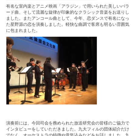
有名な室内楽とアニメ映画「アラジン」
で用いられた美しいバラ
ード曲、
そして流麗な旋律が印象的なクラシック音楽をお送りし
ました。
またアンコール曲として、今年、
恋ダンスで有名になっ
た星野源の恋を演奏しました。
軽快な曲調で客席も明るい雰囲気
に包まれました。
演奏前には、
今回司会を務められた放送研究会の皆様のご協力で
インタビューを
していただきました。九大フィルの団体紹介だけ
でなく、
オーケストラの特徴や意気込みなどをお話しました。
九