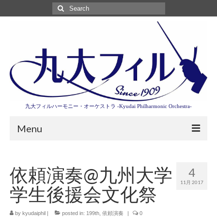
Search
for:
九大フィルハーモニー・オーケストラ -Kyudai Philharmonic Orchestra-
Menu
第3回東京特別演奏会特設ページ
依頼演奏@九州大学
4
演奏会情報
11月 2017
学生後援会文化祭
卒業記念演奏会2027
九大フィルとは
by
kyudaiphil
|
posted in:
199th
,
依頼演奏
|
0