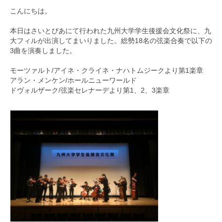
こんにちは。
九大フィルの歴史
本日はさいとぴあにて行われた九州大学学生後援会文化祭に、
九
ご寄付のお願い
大フィルが出演してまいりました。
総勢18名の弦楽合奏で以下の
3曲を演奏しました。
演奏会の歴史
モーツァルト/アイネ・クライネ・ナハトムジークより第1楽章
出張演奏
アラン・メンケン/ホールニューワールド
ドヴォルザーク/弦楽セレナーデより第1、2、3楽章
九大フィル特集ページ
団員専用ページ