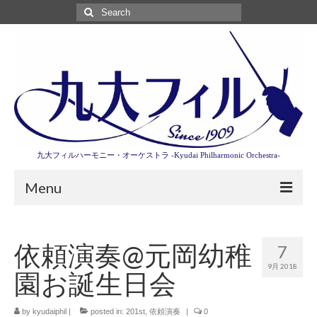
Search
for:
九大フィルハーモニー・オーケストラ -Kyudai Philharmonic Orchestra-
Menu
第3回東京特別演奏会特設ページ
依頼演奏@元岡幼稚
7
演奏会情報
9月 2018
園お誕生日会
卒業記念演奏会2027
九大フィルとは
by
kyudaiphil
|
posted in:
201st
,
依頼演奏
|
0