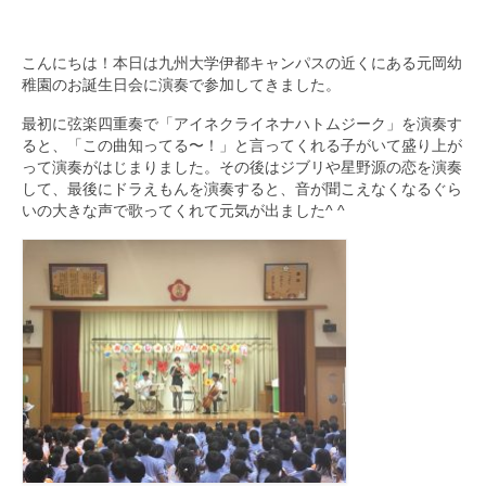
九大フィルの歴史
こんにちは！本日は九州大学伊都キャンパスの近くにある元岡幼
ご寄付のお願い
稚園のお誕生日会に演奏で参加してきました。
最初に弦楽四重奏で「アイネクライネナハトムジーク」を演奏す
演奏会の歴史
ると、「この曲知ってる〜！」と言ってくれる子がいて盛り上が
って演奏がはじまりました。その後はジブリや星野源の恋を演奏
出張演奏
して、最後にドラえもんを演奏すると、音が聞こえなくなるぐら
いの大きな声で歌ってくれて元気が出ました^ ^
九大フィル特集ページ
団員専用ページ