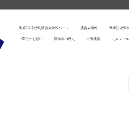
第3回東京特別演奏会特設ページ
演奏会情報
卒業記念演奏
ご寄付のお願い
演奏会の歴史
出張演奏
九大フィル