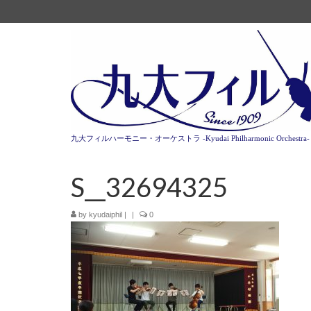
九大フィルハーモニー・オーケストラ -Kyudai Philharmonic Orchestra-
S__32694325
by
kyudaiphil
|
|
0