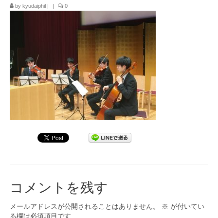
by
kyudaiphil
|
|
0
九大フィルの歴史
ご寄付のお願い
演奏会の歴史
出張演奏
九大フィル特集ページ
団員専用ページ
コメントを残す
メールアドレスが公開されることはありません。
※
が付いてい
る欄は必須項目です