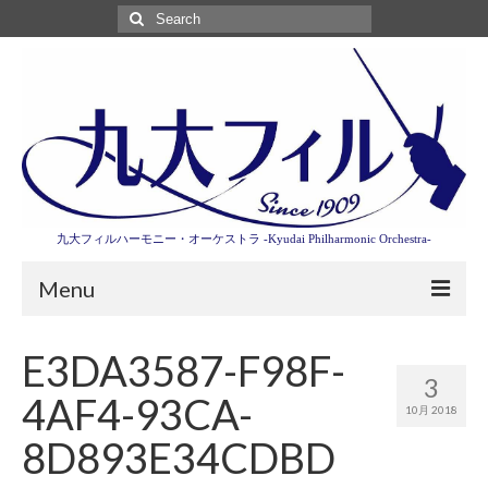
Search
for:
九大フィルハーモニー・オーケストラ -Kyudai Philharmonic Orchestra-
Menu
第3回東京特別演奏会特設ページ
E3DA3587-F98F-
3
演奏会情報
4AF4-93CA-
10月 2018
卒業記念演奏会2027
8D893E34CDBD
九大フィルとは