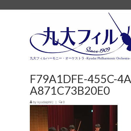
九大フィルハーモニー・オーケストラ -Kyudai Philharmonic Orchestra-
F79A1DFE-455C-4A
A871C73B20E0
by
kyudaiphil
|
|
0