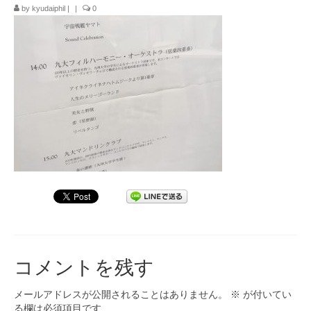
by
kyudaiphil
|
|
0
九大フィルの歴史
ご寄付のお願い
演奏会の歴史
出張演奏
九大フィル特集ページ
団員専用ページ
コメントを残す
メールアドレスが公開されることはありません。
※
が付いてい
る欄は必須項目です