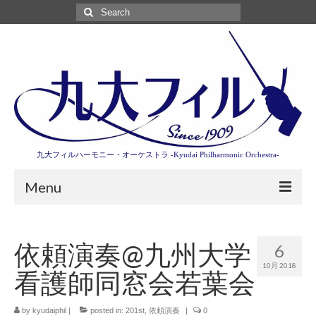
Search
for:
九大フィルハーモニー・オーケストラ -Kyudai Philharmonic Orchestra-
Menu
第3回東京特別演奏会特設ページ
依頼演奏@九州大学
6
演奏会情報
10月 2018
看護師同窓会若葉会
卒業記念演奏会2027
九大フィルとは
by
kyudaiphil
|
posted in:
201st
,
依頼演奏
|
0