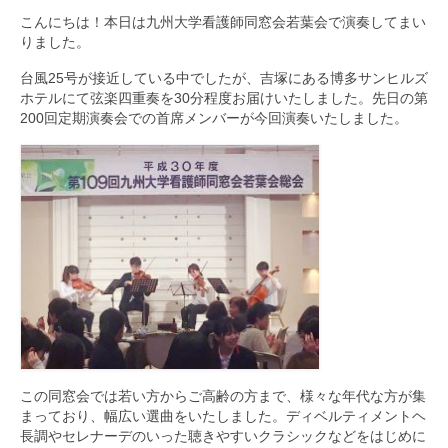
こんにちは！本日は九州大学看護師同窓会若葉会で演奏してまい
九大フィルの歴史
りました。
ご寄付のお願い
台風25号が接近している中でしたが、吉塚にある博多サンヒルズ
ホテルにて弦楽四重奏を30分程度お届けいたしました。先日の第
演奏会の歴史
200回定期演奏会での首席メンバーが今回演奏いたしました。
出張演奏
九大フィル特集ページ
団員専用ページ
この同窓会では若い方からご高齢の方まで、様々な年代な方が集
まっており、幅広い選曲をいたしました。ディベルティメントヘ
長調やセレナーデのいった聴きやすいクラシックなどをはじめに