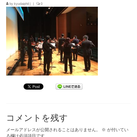
by
kyudaiphil
|
|
0
九大フィルの歴史
ご寄付のお願い
演奏会の歴史
出張演奏
九大フィル特集ページ
団員専用ページ
コメントを残す
メールアドレスが公開されることはありません。
※
が付いてい
る欄は必須項目です