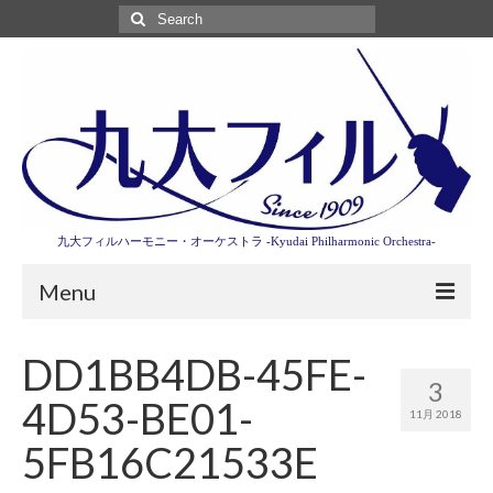
Search
for:
九大フィルハーモニー・オーケストラ -Kyudai Philharmonic Orchestra-
Menu
第3回東京特別演奏会特設ページ
DD1BB4DB-45FE-
3
演奏会情報
4D53-BE01-
11月 2018
卒業記念演奏会2027
5FB16C21533E
九大フィルとは