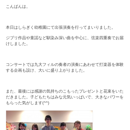
こんばんは。
九大フィルの歴史
ご寄付のお願い
本日はしらぎく幼稚園にて出張演奏を行ってまいりました。
演奏会の歴史
ジブリ作品や童謡など馴染み深い曲を中心に、弦楽四重奏でお届
けしました。
出張演奏
九大フィル特集ページ
コンサートでは九大フィルの奏者の演奏にあわせて打楽器を体験
団員専用ページ
する企画も設け、大いに盛り上がりました。
また、最後には感謝の気持ちのこもったプレゼントと花束をいた
だきました。子どもたちはみな元気いっぱいで、大きなパワーを
もらった気がします(^^)