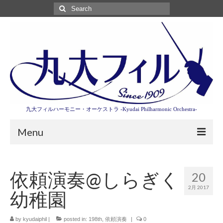
Search
for:
九大フィルハーモニー・オーケストラ -Kyudai Philharmonic Orchestra-
Menu
第3回東京特別演奏会特設ページ
依頼演奏@しらぎく
20
演奏会情報
2月 2017
幼稚園
卒業記念演奏会2027
九大フィルとは
by
kyudaiphil
|
posted in:
198th
,
依頼演奏
|
0