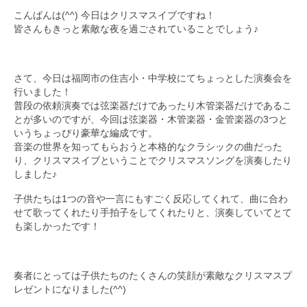
こんばんは(^^) 今日はクリスマスイブですね！
九大フィルの歴史
皆さんもきっと素敵な夜を過ごされていることでしょう♪
ご寄付のお願い
さて、今日は福岡市の住吉小・中学校にてちょっとした演奏会を
演奏会の歴史
行いました！
普段の依頼演奏では弦楽器だけであったり木管楽器だけであるこ
出張演奏
とが多いのですが、今回は弦楽器・木管楽器・金管楽器の3つと
いうちょっぴり豪華な編成です。
九大フィル特集ページ
音楽の世界を知ってもらおうと本格的なクラシックの曲だった
り、クリスマスイブということでクリスマスソングを演奏したり
団員専用ページ
しました♪
子供たちは1つの音や一言にもすごく反応してくれて、曲に合わ
せて歌ってくれたり手拍子をしてくれたりと、演奏していてとて
も楽しかったです！
奏者にとっては子供たちのたくさんの笑顔が素敵なクリスマスプ
レゼントになりました(^^)