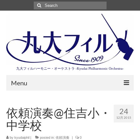
Search
for:
九大フィルハーモニー・オーケストラ -Kyudai Philharmonic Orchestra-
Menu
第3回東京特別演奏会特設ページ
依頼演奏@住吉小・
24
演奏会情報
12月 2015
中学校
卒業記念演奏会2027
九大フィルとは
by
kyudaiphil
|
posted in:
依頼演奏
|
0