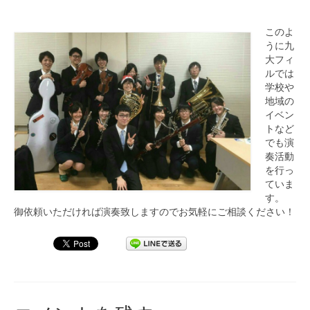
このよ
うに九
大フィ
ルでは
学校や
地域の
イベン
トなど
でも演
奏活動
を行っ
ていま
す。
御依頼いただければ演奏致しますのでお気軽にご相談ください！