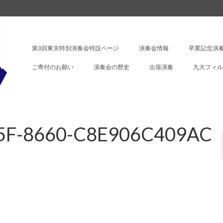
第3回東京特別演奏会特設ページ
演奏会情報
卒業記念演奏
ご寄付のお願い
演奏会の歴史
出張演奏
九大フィル
5F-8660-C8E906C409AC