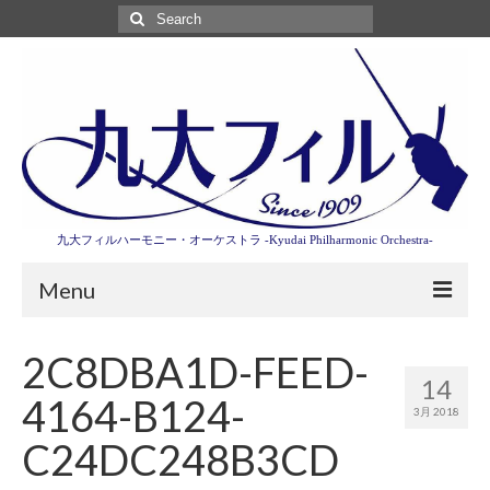
Search
for:
九大フィルハーモニー・オーケストラ -Kyudai Philharmonic Orchestra-
Menu
第3回東京特別演奏会特設ページ
2C8DBA1D-FEED-
14
演奏会情報
4164-B124-
3月 2018
卒業記念演奏会2027
C24DC248B3CD
九大フィルとは