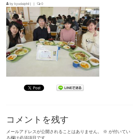
by
kyudaiphil
|
|
0
九大フィルの歴史
ご寄付のお願い
演奏会の歴史
出張演奏
九大フィル特集ページ
団員専用ページ
コメントを残す
メールアドレスが公開されることはありません。
※
が付いてい
る欄は必須項目です