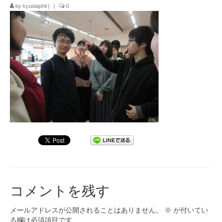
by
kyudaiphil
|
|
0
九大フィルの歴史
ご寄付のお願い
演奏会の歴史
出張演奏
九大フィル特集ページ
団員専用ページ
コメントを残す
メールアドレスが公開されることはありません。
※
が付いてい
る欄は必須項目です