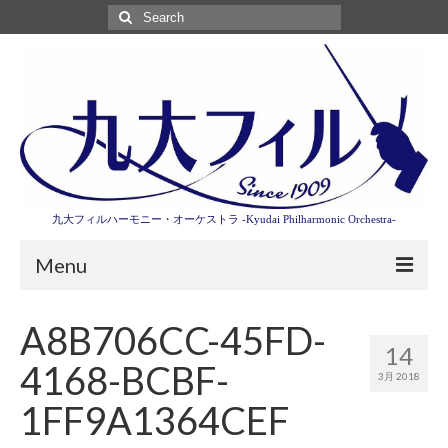
Search
for:
九大フィルハーモニー・オーケストラ -Kyudai Philharmonic Orchestra-
Menu
第3回東京特別演奏会特設ページ
A8B706CC-45FD-
14
演奏会情報
4168-BCBF-
3月 2018
卒業記念演奏会2027
1FF9A1364CEF
九大フィルとは