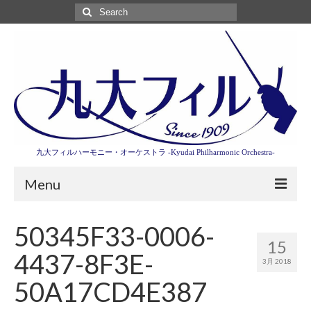
Search
for:
九大フィルハーモニー・オーケストラ -Kyudai Philharmonic Orchestra-
Menu
第3回東京特別演奏会特設ページ
50345F33-0006-
15
演奏会情報
4437-8F3E-
3月 2018
卒業記念演奏会2027
50A17CD4E387
九大フィルとは