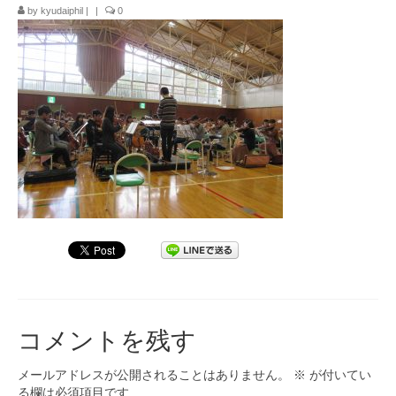
by
kyudaiphil
|
|
0
九大フィルの歴史
ご寄付のお願い
演奏会の歴史
出張演奏
九大フィル特集ページ
団員専用ページ
コメントを残す
メールアドレスが公開されることはありません。
※
が付いてい
る欄は必須項目です