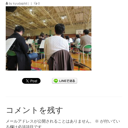
by
kyudaiphil
|
|
0
九大フィルの歴史
ご寄付のお願い
演奏会の歴史
出張演奏
九大フィル特集ページ
団員専用ページ
コメントを残す
メールアドレスが公開されることはありません。
※
が付いてい
る欄は必須項目です