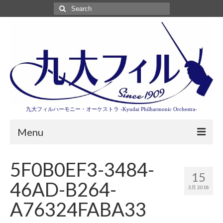
Search
for:
九大フィルハーモニー・オーケストラ -Kyudai Philharmonic Orchestra-
Menu
第3回東京特別演奏会特設ページ
5F0B0EF3-3484-
15
演奏会情報
46AD-B264-
3月 2018
卒業記念演奏会2027
A76324FABA33
九大フィルとは