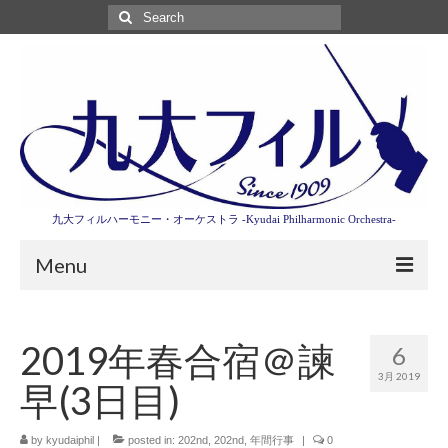
Search
for:
九大フィルハーモニー・オーケストラ -Kyudai Philharmonic Orchestra-
Menu
第3回東京特別演奏会特設ページ
2019年春合宿＠諫
6
演奏会情報
3月 2019
早(3日目)
卒業記念演奏会2027
九大フィルとは
by
kyudaiphil
|
posted in:
202nd
,
202nd
,
年間行事
|
0