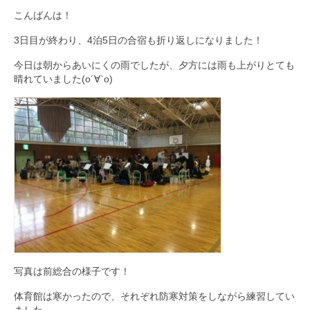
こんばんは！
九大フィルの歴史
3日目が終わり、4泊5日の合宿も折り返しになりました！
ご寄付のお願い
今日は朝からあいにくの雨でしたが、夕方には雨も上がりとても
晴れていました(о´∀`о)
演奏会の歴史
出張演奏
九大フィル特集ページ
団員専用ページ
写真は前総合の様子です！
体育館は寒かったので、それぞれ防寒対策をしながら練習してい
ました。