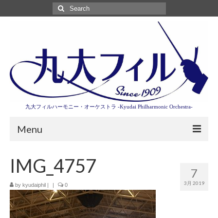
Search
for:
九大フィルハーモニー・オーケストラ -Kyudai Philharmonic Orchestra-
Menu
第3回東京特別演奏会特設ページ
IMG_4757
7
演奏会情報
3月 2019
by
kyudaiphil
|
|
0
卒業記念演奏会2027
九大フィルとは