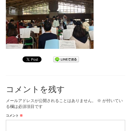
九大フィルの歴史
ご寄付のお願い
演奏会の歴史
出張演奏
九大フィル特集ページ
団員専用ページ
コメントを残す
メールアドレスが公開されることはありません。
※
が付いてい
る欄は必須項目です
コメント
※