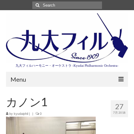
Search
for:
九大フィルハーモニー・オーケストラ -Kyudai Philharmonic Orchestra-
Menu
第3回東京特別演奏会特設ページ
カノン1
27
演奏会情報
7月 2018
by
kyudaiphil
|
|
0
卒業記念演奏会2027
九大フィルとは