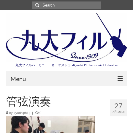
Search
for:
九大フィルハーモニー・オーケストラ -Kyudai Philharmonic Orchestra-
Menu
第3回東京特別演奏会特設ページ
管弦演奏
27
演奏会情報
7月 2018
by
kyudaiphil
|
|
0
卒業記念演奏会2027
九大フィルとは