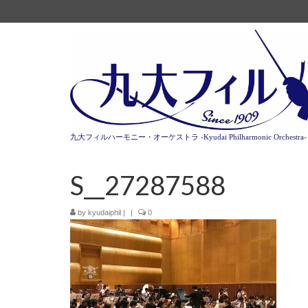
九大フィルハーモニー・オーケストラ -Kyudai Philharmonic Orchestra-
S__27287588
by
kyudaiphil
|
|
0