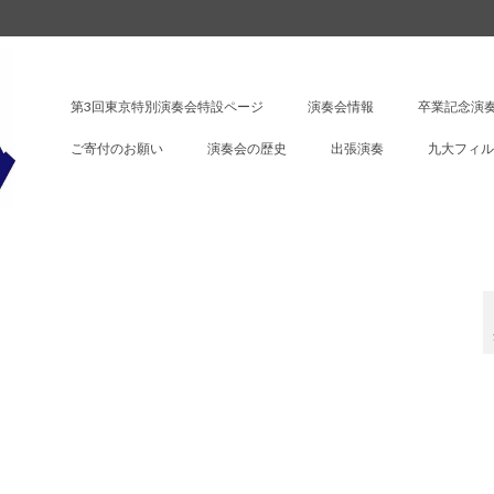
第3回東京特別演奏会特設ページ
演奏会情報
卒業記念演奏
ご寄付のお願い
演奏会の歴史
出張演奏
九大フィル