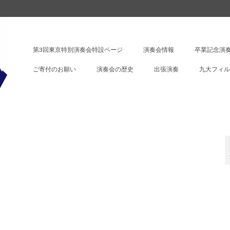
第3回東京特別演奏会特設ページ
演奏会情報
卒業記念演奏
ご寄付のお願い
演奏会の歴史
出張演奏
九大フィル