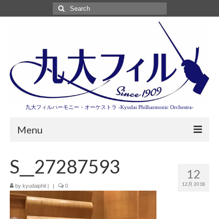
Search
for:
九大フィルハーモニー・オーケストラ -Kyudai Philharmonic Orchestra-
Menu
第3回東京特別演奏会特設ページ
S__27287593
12
演奏会情報
12月 2018
by
kyudaiphil
|
|
0
卒業記念演奏会2027
九大フィルとは