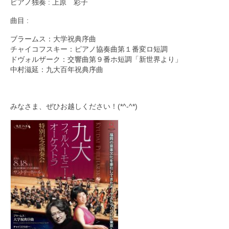
ピアノ独奏 : 上原 彩子
曲目 :
ブラームス：大学祝典序曲
チャイコフスキー：ピアノ協奏曲第１番変ロ短調
ドヴォルザーク：交響曲第９番ホ短調「新世界より」
中村滋延：九大百年祝典序曲
みなさま、ぜひお越しください！(*^-^*)