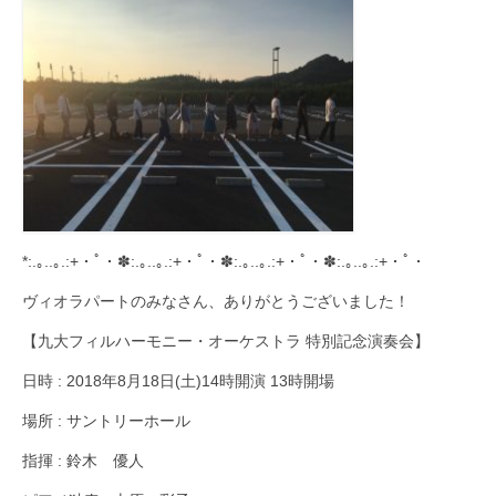
*:.｡..｡.:+・ﾟ・✽:.｡..｡.:+・ﾟ・✽:.｡..｡.:+・ﾟ・✽:.｡..｡.:+・ﾟ・
ヴィオラパートのみなさん、ありがとうございました！
【九大フィルハーモニー・オーケストラ 特別記念演奏会】
日時 : 2018年8月18日(土)14時開演 13時開場
場所 : サントリーホール
指揮 : 鈴木 優人