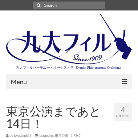
Search
for:
九大フィルハーモニー・オーケストラ -Kyudai Philharmonic Orchestra-
Menu
第3回東京特別演奏会特設ページ
東京公演まであと
4
演奏会情報
8月 2018
14日！
卒業記念演奏会2027
九大フィルとは
by
kyudaiphil
|
posted in:
東京公演
|
0