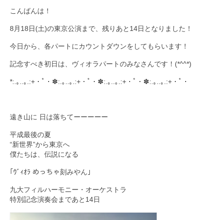
こんばんは！
九大フィルの歴史
8月18日(土)の東京公演まで、残りあと14日となりました！
ご寄付のお願い
今日から、各パートにカウントダウンをしてもらいます！
演奏会の歴史
記念すべき初日は、ヴィオラパートのみなさんです！(*^^*)
出張演奏
*:.｡..｡.:+・ﾟ・✽:.｡..｡.:+・ﾟ・✽:.｡..｡.:+・ﾟ・✽:.｡..｡.:+・ﾟ・
九大フィル特集ページ
遠き山に 日は落ちてーーーーー
団員専用ページ
平成最後の夏
“新世界”から東京へ
僕たちは、伝説になる
｢ｳﾞｨｵﾗ めっちゃ刻みやん｣
九大フィルハーモニー・オーケストラ
特別記念演奏会まであと14日