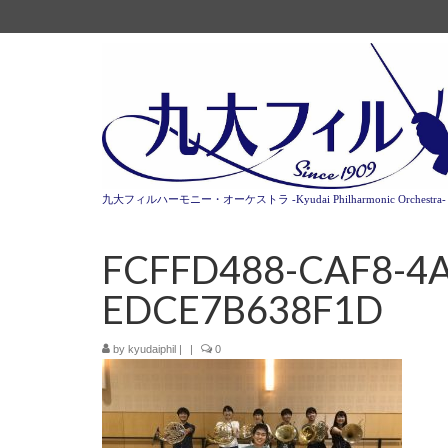
九大フィルハーモニー・オーケストラ -Kyudai Philharmonic Orchestra-
FCFFD488-CAF8-4A
EDCE7B638F1D
by
kyudaiphil
|
|
0