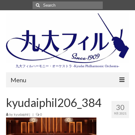
Search
for:
九大フィルハーモニー・オーケストラ -Kyudai Philharmonic Orchestra-
Menu
第3回東京特別演奏会特設ページ
kyudaiphil206_384
30
演奏会情報
9月 2021
by
kyudaiphil
|
|
0
卒業記念演奏会2027
九大フィルとは