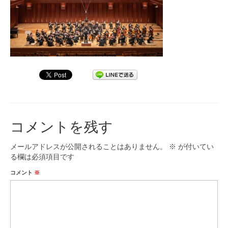
九大フィルの歴史
ご寄付のお願い
演奏会の歴史
出張演奏
九大フィル特集ページ
コメントを残す
団員専用ページ
メールアドレスが公開されることはありません。
※
が付いてい
る欄は必須項目です
コメント
※