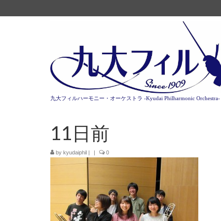
九大フィルハーモニー・オーケストラ -Kyudai Philharmonic Orchestra-
11日前
by
kyudaiphil
|
|
0