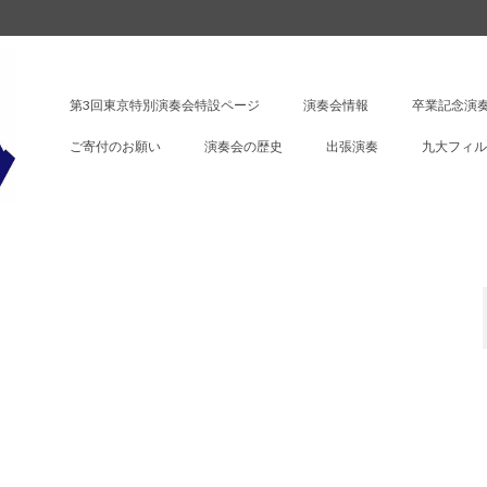
第3回東京特別演奏会特設ページ
演奏会情報
卒業記念演奏
ご寄付のお願い
演奏会の歴史
出張演奏
九大フィル