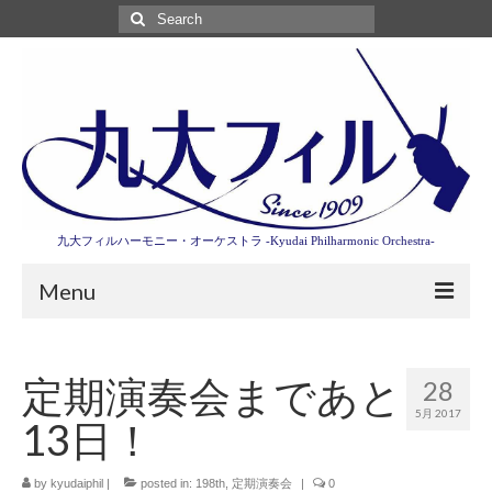
Search
for:
九大フィルハーモニー・オーケストラ -Kyudai Philharmonic Orchestra-
Menu
第3回東京特別演奏会特設ページ
定期演奏会まであと
28
演奏会情報
5月 2017
13日！
卒業記念演奏会2027
九大フィルとは
by
kyudaiphil
|
posted in:
198th
,
定期演奏会
|
0