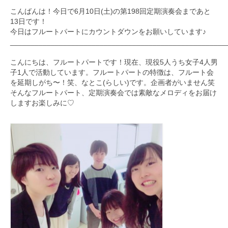
こんばんは！今日で6月10日(土)の第198回定期演奏会まであと
九大フィルの歴史
13日です！
今日はフルートパートにカウントダウンをお願いしています♪
ご寄付のお願い
_____________________________________________________
演奏会の歴史
こんにちは、フルートパートです！現在、
現役5人うち女子4人男
子1人で活動しています。
フルートパートの特徴は、フルート会
出張演奏
を延期しがち〜！笑、
なとこ(らしい)です。企画者がいません笑
そんなフルートパート、
定期演奏会では素敵なメロディをお届け
九大フィル特集ページ
しますお楽しみに♡
団員専用ページ