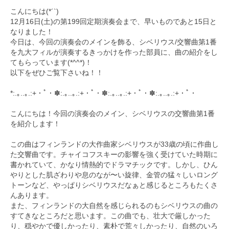
こんにちは(*´`)
九大フィルの歴史
12月16日(土)の第199回定期演奏会まで、
早いものであと15日と
なりました！
ご寄付のお願い
今日は、今回の演奏会のメインを飾る、シベリウス/
交響曲第1番
を九大フィルが演奏するきっかけを作った部員に、
曲の紹介をし
演奏会の歴史
てもらっています(*^^*)！
以下をぜひご覧下さいね！！
出張演奏
*:.｡..｡.:+・ﾟ・✽:.｡..｡.:+・ﾟ・✽:.｡
..｡.:+・ﾟ・✽:.｡..｡.:+・ﾟ・
九大フィル特集ページ
こんにちは！今回の演奏会のメイン、
シベリウスの交響曲第1番
団員専用ページ
を紹介します！
この曲はフィンランドの大作曲家シベリウスが33歳の頃に作曲し
た交響曲です。
チャイコフスキーの影響を強く受けていた時期に
書かれていて、
かなり情熱的でドラマチックです。しかし、
ひん
やりとした肌ざわりや息のなが〜い旋律、
金管の猛々しいロング
トーンなど、
やっぱりシベリウスだなぁと感じるところもたくさ
んあります。
また、
フィンランドの大自然を感じられるのもシベリウスの曲の
すてきな
ところだと思います。この曲でも、壮大で厳しかった
り、
穏やかで優しかったり、素朴で荒々しかったり、
自然のいろ