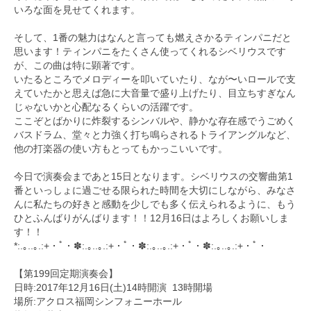
いろな面を見せてくれます。
そして、
1番の魅力はなんと言っても燃えさかるティンパニだと
思います！
ティンパニをたくさん使ってくれるシベリウスです
が、
この曲は特に顕著です。
いたるところでメロディーを叩いていたり、なが〜
いロールで支
えていたかと思えば急に大音量で盛り上げたり、
目立ちすぎなん
じゃないかと心配なるくらいの活躍です。
ここぞとばかりに炸裂するシンバルや、
静かな存在感でうごめく
バスドラム、
堂々と力強く打ち鳴らされるトライアングルなど、
他の打楽器の使い方もとってもかっこいいです。
今日で演奏会まであと15日となります。
シベリウスの交響曲第1
番といっしょに過ごせる限られた時間を大
切にしながら、
みなさ
んに私たちの好きと感動を少しでも多く伝えられるように、
もう
ひとふんばりがんばります！！
12月16日はよろしくお願いしま
す！！
*:.｡..｡.:+・ﾟ・✽:.｡..｡.:+・ﾟ・✽:.｡
..｡.:+・ﾟ・✽:.｡..｡.:+・ﾟ・
【第199回定期演奏会】
日時:2017年12月16日(土)14時開演 13時開場
場所:アクロス福岡シンフォニーホール