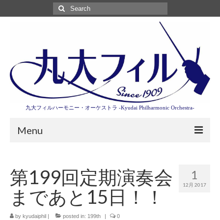
Search
for:
九大フィルハーモニー・オーケストラ -Kyudai Philharmonic Orchestra-
Menu
第3回東京特別演奏会特設ページ
第199回定期演奏会
1
演奏会情報
12月 2017
まであと15日！！
卒業記念演奏会2027
九大フィルとは
by
kyudaiphil
|
posted in:
199th
|
0