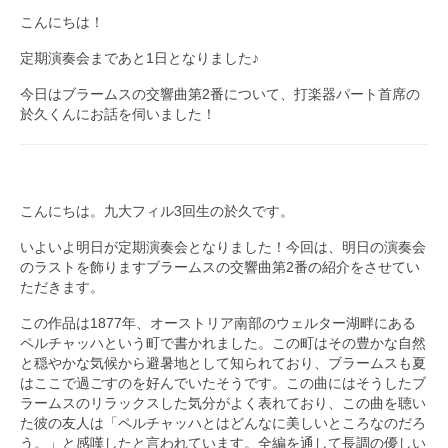
こんにちは！
九大フィルの歴史
定期演奏会まであと1日となりました♪
ご寄付のお願い
今日はブラームスの交響曲第2番について、打楽器パート首席の
於久くんにお話を伺いました！
演奏会の歴史
出張演奏
九大フィル特集ページ
こんにちは。九大フィル3回生の於久です。
団員専用ページ
いよいよ明日が定期演奏会となりました！今回は、明日の演奏会
のラストを飾りますブラームスの交響曲第2番の紹介をさせてい
ただきます。
この作品は1877年、オーストリア南部のウェルター湖畔にある
ペルチャッハという町で書かれました。この町はその豊かな自然
と穏やかな気候から避暑地として知られており、ブラームスも夏
はここで過ごすのを好んでいたそうです。この曲にはそうしたブ
ラームスのリラックスした気分がよく表れており、この曲を聴い
た彼の友人は「ペルチャッハとはどんなに美しいところなのだろ
う。」と感嘆したと言われています。全編を通して長調の優しい