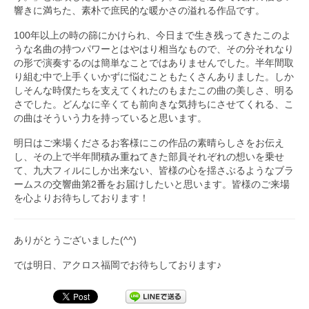
響きに満ちた、素朴で庶民的な暖かさの溢れる作品です。
100年以上の時の篩にかけられ、今日まで生き残ってきたこのよ
うな名曲の持つパワーとはやはり相当なもので、その分それなり
の形で演奏するのは簡単なことではありませんでした。半年間取
り組む中で上手くいかずに悩むこともたくさんありました。しか
しそんな時僕たちを支えてくれたのもまたこの曲の美しさ、明る
さでした。どんなに辛くても前向きな気持ちにさせてくれる、こ
の曲はそういう力を持っていると思います。
明日はご来場くださるお客様にこの作品の素晴らしさをお伝え
し、その上で半年間積み重ねてきた部員それぞれの想いを乗せ
て、九大フィルにしか出来ない、皆様の心を揺さぶるようなブラ
ームスの交響曲第2番をお届けしたいと思います。皆様のご来場
を心よりお待ちしております！
ありがとうございました(^^)
では明日、アクロス福岡でお待ちしております♪