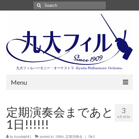
Search
for:
九大フィルハーモニー・オーケストラ -Kyudai Philharmonic Orchestra-
Menu
第3回東京特別演奏会特設ページ
定期演奏会まであと
3
演奏会情報
6月 2016
1日!!!!!!
卒業記念演奏会2027
九大フィルとは
by
kyudaiphil
|
posted in:
196th
,
定期演奏会
|
0