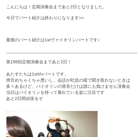
こんにちは！定期演奏会まであと2日となりました。
九大フィルの歴史
今日でパート紹介は終わりになります><
ご寄付のお願い
演奏会の歴史
最後のパート紹介は1stヴァイオリンパートです♪
出張演奏
_____________________________________________________
九大フィル特集ページ
第198回定期演奏会まであと2日！
団員専用ページ
あたすたちは1stVnパートです。
滑舌めちゃくちゃ悪いし、
会話が吐息の様で聞き取れないときは
多々あるけど、
バイオリンの発音だけは誰にも負けません
演奏会
当日はバイオリン
を持って暴れている姿に注目です
あと2日間頑張るぞ