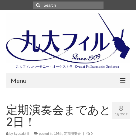
Search
for:
九大フィルハーモニー・オーケストラ -Kyudai Philharmonic Orchestra-
Menu
第3回東京特別演奏会特設ページ
定期演奏会まであと
8
演奏会情報
6月 2017
2日！
卒業記念演奏会2027
九大フィルとは
by
kyudaiphil
|
posted in:
198th
,
定期演奏会
|
0