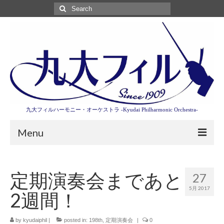
Search
for:
九大フィルハーモニー・オーケストラ -Kyudai Philharmonic Orchestra-
Menu
第3回東京特別演奏会特設ページ
定期演奏会まであと
27
演奏会情報
5月 2017
2週間！
卒業記念演奏会2027
九大フィルとは
by
kyudaiphil
|
posted in:
198th
,
定期演奏会
|
0