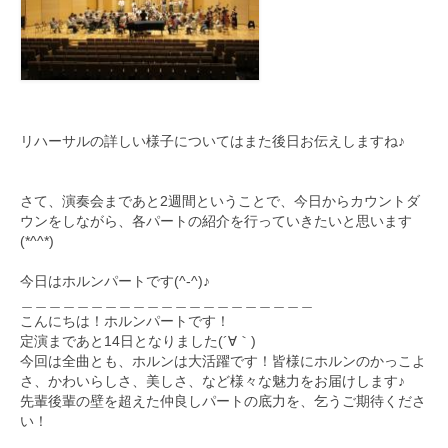
リハーサルの詳しい様子についてはまた後日お伝えしますね♪
さて、演奏会まであと2週間ということで、
今日からカウントダ
ウンをしながら、
各パートの紹介を行っていきたいと思います
(*^^*)
今日はホルンパートです(^-^)♪
＿＿＿＿＿＿＿＿＿＿＿＿＿＿＿＿＿＿＿＿＿
‪こんにちは！ホルンパートです！‬
‪定演まであと14日となりました(´∀｀)‬
‪今回は全曲とも、ホルンは大活躍です！
皆様にホルンのかっこよ
さ、かわいらしさ、美しさ、
など様々な魅力をお届けします♪‬
‪先輩後輩の壁を超えた仲良しパートの底力を、
乞うご期待くださ
い！‬