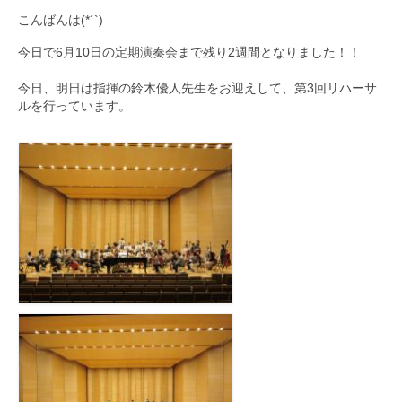
こんばんは(*´`)
九大フィルの歴史
今日で6月10日の定期演奏会まで残り2週間となりました！！
ご寄付のお願い
今日、明日は指揮の鈴木優人先生をお迎えして、
第3回リハーサ
演奏会の歴史
ルを行っています。
出張演奏
九大フィル特集ページ
団員専用ページ