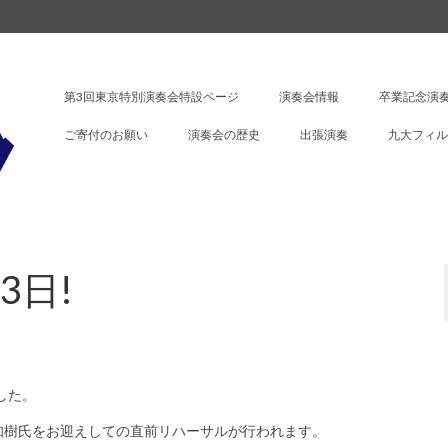
第3回東京特別演奏会特設ページ
演奏会情報
卒業記念演奏
ご寄付のお願い
演奏会の歴史
出張演奏
九大フィル
3日!
した。
知樹氏をお迎えしての直前リハーサルが行われます。