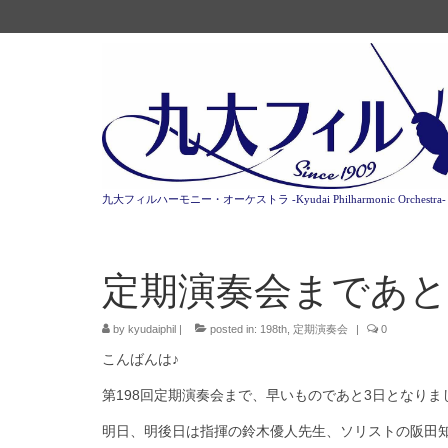
九大フィルハーモニー・オーケストラ -Kyudai Philharmonic Orchestra-
定期演奏会まであと
by
kyudaiphil
|
posted in:
198th
,
定期演奏会
|
0
こんばんは♪
第198回定期演奏会まで、早いものであと3日となりま
明日、明後日は指揮の鈴木優人先生、ソリストの阪田