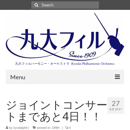
Search
for:
九大フィルハーモニー・オーケストラ -Kyudai Philharmonic Orchestra-
Menu
第3回東京特別演奏会特設ページ
ジョイントコンサー
27
演奏会情報
8月 2017
トまであと4日！！
卒業記念演奏会2027
九大フィルとは
by
kyudaiphil
|
posted in:
199th
|
0