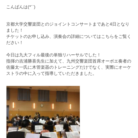
こんばんは(*´`)
九大フィルの歴史
ご寄付のお願い
京都大学交響楽団とのジョイントコンサートまであと4日となり
ま
した！
演奏会の歴史
チケットのお申し込み、
演奏会の詳細については
こちら
をご覧く
ださい！
出張演奏
今日は九大フィル最後の単独リハーサルでした！
指揮の吉浦勝喜先生に加えて、
九大フィル特集ページ
九州交響楽団首席オーボエ奏者の
佐藤太一氏に木管楽器のトレーニ
ングだけでなく、
実際にオーケ
ストラの中に入って指導していただきました。
団員専用ページ