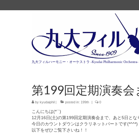
九大フィルハーモニー・オーケストラ -Kyudai Philharmonic Orchestra-
第199回定期演奏
by
kyudaiphil
|
posted in:
199th
|
0
こんにちは(*´`)
12月16日(土)の第199回定期演奏会まで、
あと5日とな
今日のカウントダウンはクラリネットパートです(*^^*)
以下をぜひご覧下さいね！！