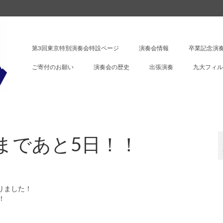
第3回東京特別演奏会特設ページ
演奏会情報
卒業記念演奏
ご寄付のお願い
演奏会の歴史
出張演奏
九大フィル
会まであと5日！！
りました！
！