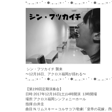
*:.｡..｡.:+・ﾟ・✽:.｡..｡.:+・ﾟ・✽:.｡
..｡.:+・ﾟ・✽:.｡..｡.:+
シン・フツカイチ 襲来
〜12月16日、アクロス福岡が揺れる〜
*:.｡..｡.:+・ﾟ・✽:.｡..｡.:+・ﾟ・✽:.｡
..｡.:+・ﾟ・✽:.｡..｡.:+
【第199回定期演奏会】
日時:2017年12月16日(土)14時開演 13時開場
場所:アクロス福岡シンフォニーホール
指揮:白井圭
曲目:N.リムスキー＝コルサコフ/歌劇「皇帝の花嫁」序