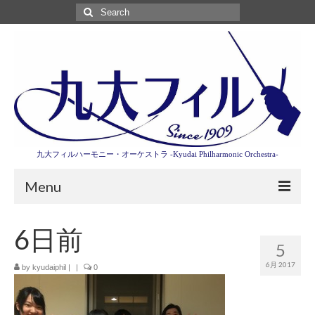
Search
for:
九大フィルハーモニー・オーケストラ -Kyudai Philharmonic Orchestra-
Menu
第3回東京特別演奏会特設ページ
6日前
5
演奏会情報
6月 2017
by
kyudaiphil
|
|
0
卒業記念演奏会2027
九大フィルとは