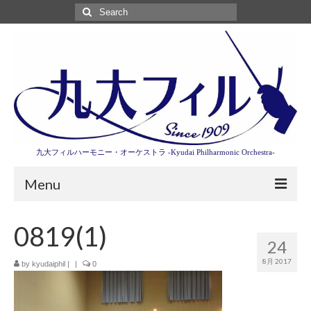
Search
for:
九大フィルハーモニー・オーケストラ -Kyudai Philharmonic Orchestra-
Menu
第3回東京特別演奏会特設ページ
0819(1)
24
演奏会情報
8月 2017
by
kyudaiphil
|
|
0
卒業記念演奏会2027
九大フィルとは