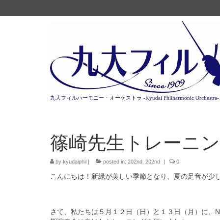
九大フィルハーモニー・オーケストラ -Kyudai Philharmonic Orchestra-
篠崎先生トレーニ
by
kyudaiphil
|
posted in:
202nd
,
202nd
|
0
こんにちは！新緑が美しい季節となり、夏の足音が少
さて、私たちは５月１２日（日）と１３日（月）に、N