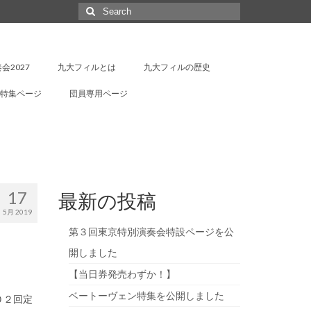
Search
for:
会2027
九大フィルとは
九大フィルの歴史
特集ページ
団員専用ページ
17
最新の投稿
5月 2019
第３回東京特別演奏会特設ページを公
開しました
【当日券発売わずか！】
ベートーヴェン特集を公開しました
０２回定