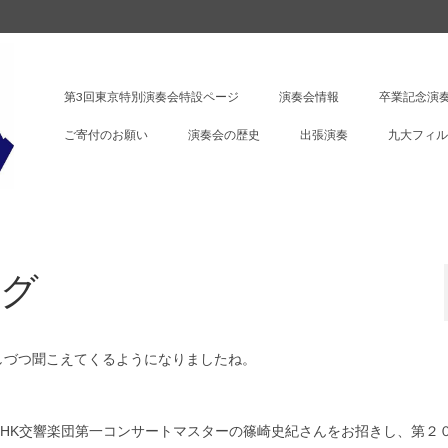
第3回東京特別演奏会特設ページ
演奏会情報
卒業記念演奏
ご寄付のお願い
演奏会の歴史
出張演奏
九大フィル
ング
しづつ聞こえてくるようになりましたね。
HK交響楽団第一コンサートマスターの篠崎史紀さんをお招きし、第２