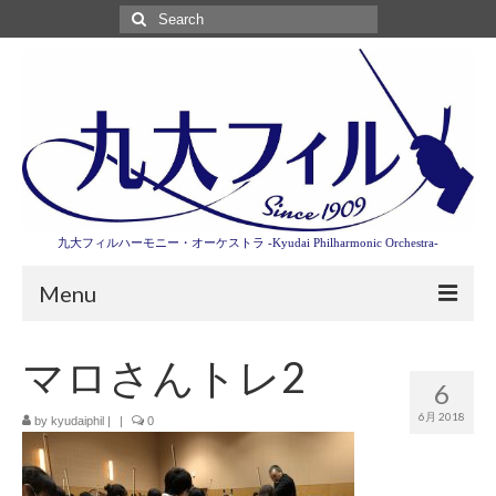
Search
for:
九大フィルハーモニー・オーケストラ -Kyudai Philharmonic Orchestra-
Menu
第3回東京特別演奏会特設ページ
マロさんトレ2
6
演奏会情報
6月 2018
by
kyudaiphil
|
|
0
卒業記念演奏会2027
九大フィルとは