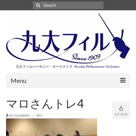
Search
for:
九大フィルハーモニー・オーケストラ -Kyudai Philharmonic Orchestra-
Menu
第3回東京特別演奏会特設ページ
マロさんトレ4
6
演奏会情報
6月 2018
by
kyudaiphil
|
|
0
卒業記念演奏会2027
九大フィルとは