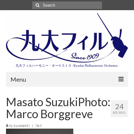
Search
for:
九大フィルハーモニー・オーケストラ -Kyudai Philharmonic Orchestra-
Menu
第3回東京特別演奏会特設ページ
Masato SuzukiPhoto:
24
演奏会情報
Marco Borggreve
8月 2021
卒業記念演奏会2027
by
kyudaiphil
|
|
0
九大フィルとは