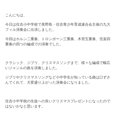
九大フィルの歴史
こんにちは、
ご寄付のお願い
今日は住吉小中学校で美野島・住吉青少年育成連合会主催の九大
フィル演奏会に出演しました。
演奏会の歴史
今回はホルン二重奏、トロンボーン三重奏、木管五重奏、弦楽四
出張演奏
重奏の四つの編成での演奏でした。
九大フィル特集ページ
団員専用ページ
クラシック、ジブリ、クリスマスソングまで、様々な編成で幅広
いジャンルの曲を演奏しました。
ジブリやクリスマスソングなど小中学生が知っている曲は口ずさ
んでくれて、大変盛り上がった演奏会になりました。
住吉小中学校の生徒への良いクリスマスプレゼントになったので
はないかなと思います。