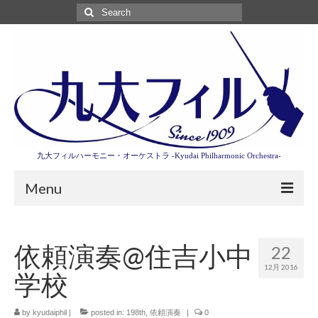
Search
for:
九大フィルハーモニー・オーケストラ -Kyudai Philharmonic Orchestra-
Menu
第3回東京特別演奏会特設ページ
依頼演奏@住吉小中
22
演奏会情報
12月 2016
学校
卒業記念演奏会2027
九大フィルとは
by
kyudaiphil
|
posted in:
198th
,
依頼演奏
|
0