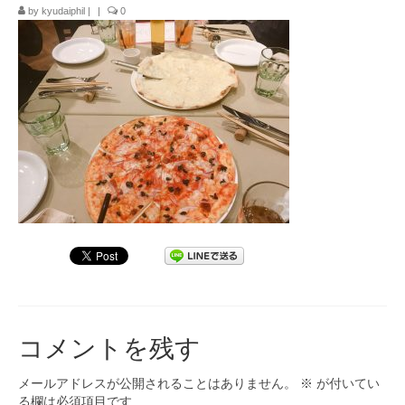
by
kyudaiphil
|
|
0
九大フィルの歴史
ご寄付のお願い
演奏会の歴史
出張演奏
九大フィル特集ページ
団員専用ページ
コメントを残す
メールアドレスが公開されることはありません。
※
が付いてい
る欄は必須項目です