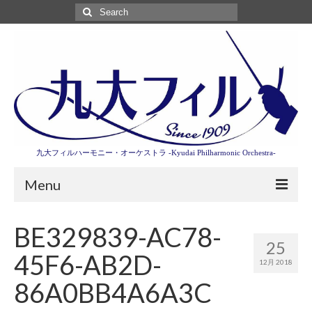
Search
for:
九大フィルハーモニー・オーケストラ -Kyudai Philharmonic Orchestra-
Menu
第3回東京特別演奏会特設ページ
BE329839-AC78-
25
演奏会情報
45F6-AB2D-
12月 2018
卒業記念演奏会2027
86A0BB4A6A3C
九大フィルとは